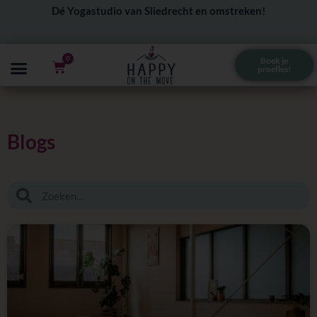
Ga
Dé Yogastudio van Sliedrecht en omstreken!
naar
de
0
Boek je
Winkelwagen
proefles!
inhoud
Blogs
Zoeken
Zoeken
Pagina
Pagina
Pagina
Pagina