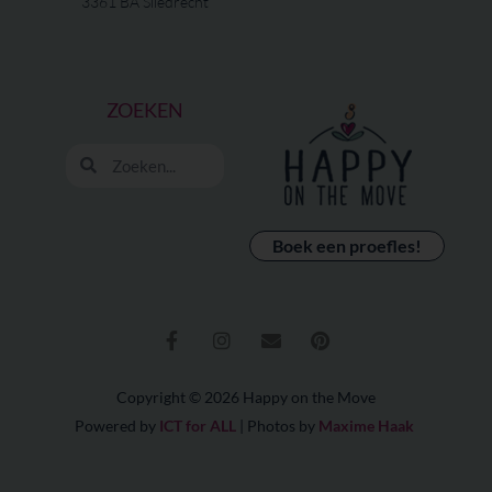
3361 BA Sliedrecht
ZOEKEN
Zoeken
Zoeken
Boek een proefles!
F
I
E
P
a
n
n
i
c
s
v
n
e
t
e
t
b
a
l
e
o
g
o
r
Copyright © 2026 Happy on the Move
o
r
p
e
Powered by
ICT for ALL
| Photos by
Maxime Haak
k
a
e
s
-
m
t
f