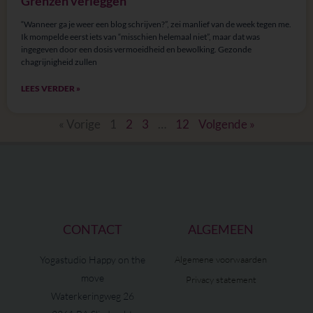
Grenzen verleggen
“Wanneer ga je weer een blog schrijven?”, zei manlief van de week tegen me.
Ik mompelde eerst iets van “misschien helemaal niet”, maar dat was
ingegeven door een dosis vermoeidheid en bewolking. Gezonde
chagrijnigheid zullen
LEES VERDER »
« Vorige
1
2
3
…
12
Volgende »
CONTACT
ALGEMEEN
Yogastudio Happy on the
Algemene voorwaarden
move
Privacy statement
Waterkeringweg 26