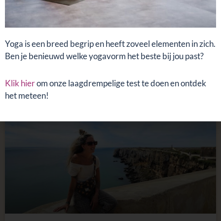
De terugreis is begonnen!
Lieve lezer, Er zijn best wel wat mensen thuis die benoemen dat de tijd snel
Yoga is een breed begrip en heeft zoveel elementen in zich.
moet zijn gegaan. En natuurlijk, tijd blijft iets geks; zo kijk je heel lang uit
naar iets en zo is
Ben je benieuwd welke yogavorm het beste bij jou past?
LEES VERDER »
Klik hier
om onze laagdrempelige test te doen en ontdek
het meteen!