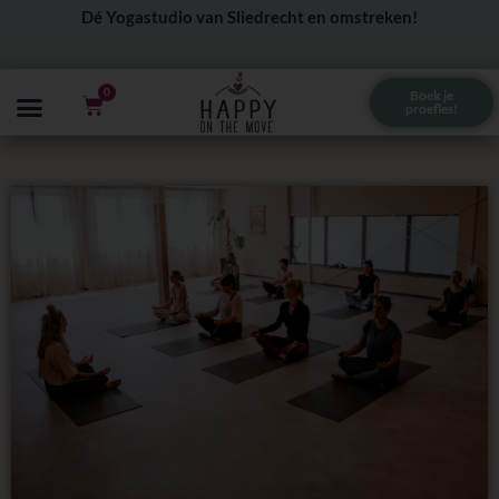
Ga
Dé Yogastudio van Sliedrecht en omstreken!
naar
de
0
Boek je
Winkelwagen
proefles!
inhoud