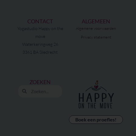
CONTACT
ALGEMEEN
Yogastudio Happy on the
Algemene voorwaarden
move
Privacy statement
Waterkeringweg 26
3361 BA Sliedrecht
ZOEKEN
Zoeken
Zoeken
Boek een proefles!
F
I
E
P