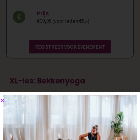
Prijs
€19,95 (voor leden €5,-)
REGISTREER VOOR EVENEMENT
XL-les: Bekkenyoga
In deze extra lange yogales staat het bekken
helemaal centraal. Je ontdekt hoe dit gebied voelt
en beweegt, en hoe je met aandacht kleine
verschillen in spanning en ontspanning kunt
waarnemen. Door zachte, vloeiende oefeningen en