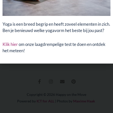
3361 BA Sliedrecht
Yoga is een breed begrip en heeft zoveel elementen in zich.
ZOEKEN
Ben je benieuwd welke yogavorm het beste bij jou past?
Zoeken
Zoeken
Klik hier
om onze laagdrempelige test te doen en ontdek
het meteen!
Boek een proefles!
F
I
E
P
a
n
n
i
c
s
v
n
e
t
e
t
b
a
l
e
o
g
o
r
Copyright © 2026 Happy on the Move
o
r
p
e
Powered by
ICT for ALL
| Photos by
Maxime Haak
k
a
e
s
-
m
t
f