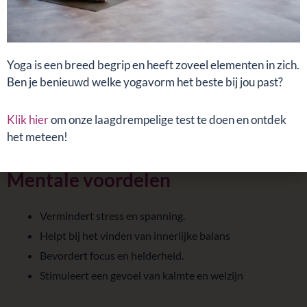
Fysieke voordelen
Yoga is een breed begrip en heeft zoveel elementen in zich.
Versterkt spieren en gewrichten.
Ben je benieuwd welke yogavorm het beste bij jou past?
Verbetert balans en flexibiliteit.
Stimuleert een gezonde houding.
Klik hier
om onze laagdrempelige test te doen en ontdek
Verbetert de bloedsomloop en energie.
het meteen!
Mentale voordelen
Vermindert stress en spanning.
Helpt bij het vinden van innerlijke balans
Bevordert focus en helderheid.
Stimuleert een gevoel van kalmte en welzijn