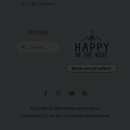
3361 BA Sliedrecht
ZOEKEN
Zoeken
Zoeken
Boek een proefles!
F
I
E
P
a
n
n
i
c
s
v
n
e
t
e
t
b
a
l
e
o
g
o
r
Copyright © 2026 Happy on the Move
o
r
p
e
Powered by
ICT for ALL
| Photos by
Maxime Haak
k
a
e
s
-
m
t
f