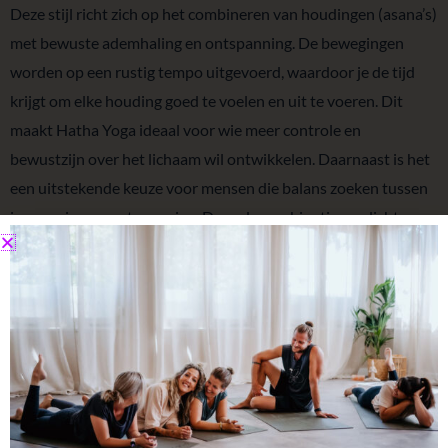
Deze stijl richt zich op het combineren van houdingen (asana’s)
met bewuste ademhaling en ontspanning. De bewegingen
worden op een rustig tempo uitgevoerd, waardoor je de tijd
krijgt om elke houding goed te voelen en uit te voeren. Dit
maakt Hatha Yoga ideaal voor wie meer controle en
bewustzijn over het lichaam wil ontwikkelen.
Daarnaast is het
een uitstekende keuze voor mensen die balans zoeken tussen
inspanning en ontspanning. Door de combinatie van lichte
inspanning en diepe ontspanning helpt Hatha Yoga om zowel
fysiek als mentaal tot rust te komen.
Of je nu je flexibiliteit en kracht wilt verbeteren, stress wilt
verminderen of simpelweg meer rust in je dagelijkse leven wilt
brengen, Hatha Yoga is voor iedereen toegankelijk en
waardevol.