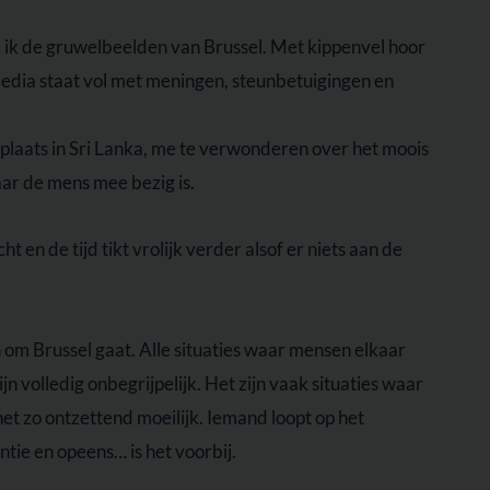
e ik de gruwelbeelden van Brussel. Met kippenvel hoor
l media staat vol met meningen, steunbetuigingen en
e plaats in Sri Lanka, me te verwonderen over het moois
aar de mens mee bezig is.
en de tijd tikt vrolijk verder alsof er niets aan de
en om Brussel gaat. Alle situaties waar mensen elkaar
 volledig onbegrijpelijk. Het zijn vaak situaties waar
het zo ontzettend moeilijk. Iemand loopt op het
ntie en opeens… is het voorbij.