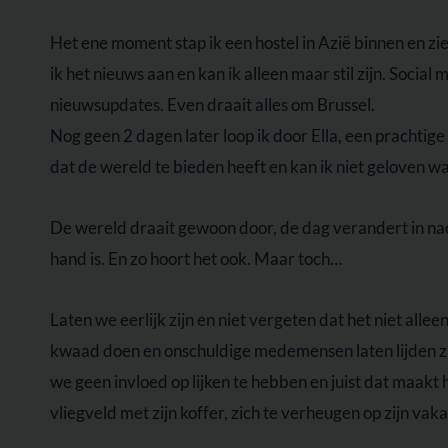
Het ene moment stap ik een hostel in Azië binnen en zi
ik het nieuws aan en kan ik alleen maar stil zijn. Socia
nieuwsupdates. Even draait alles om Brussel.
Nog geen 2 dagen later loop ik door Ella, een prachtig
dat de wereld te bieden heeft en kan ik niet geloven w
De wereld draait gewoon door, de dag verandert in nacht 
hand is. En zo hoort het ook. Maar toch…
Laten we eerlijk zijn en niet vergeten dat het niet alle
kwaad doen en onschuldige medemensen laten lijden zijn
we geen invloed op lijken te hebben en juist dat maakt 
vliegveld met zijn koffer, zich te verheugen op zijn vaka