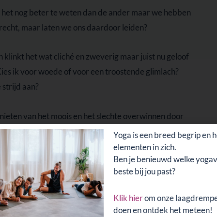
kt het nog beter te weten dan de ander maar we hebben
terecht, maar laten we ons daardoor leiden?
 klinkt het wat cliché en zweverig maar juist nu geloof
 Kies ik voor woede of voor een troostende glimlach?
strijd aan?
genieten van het moois en het slechte overwinnen door
hter bij elkaar te komen. Ik kies voor liefde. Ik kies
Yoga is een breed begrip en h
m maar op.
elementen in zich.
Ben je benieuwd welke yoga
beste bij jou past?
Klik hier
om onze laagdrempel
doen en ontdek het meteen!