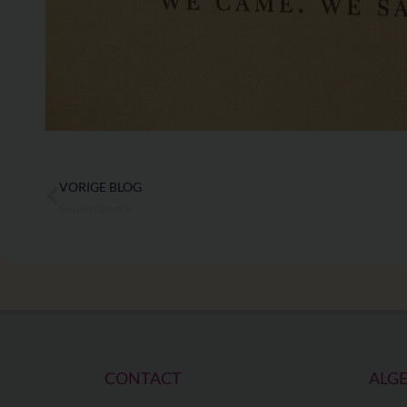
VORIGE BLOG
Vorige
Stenen tijdperk
CONTACT
ALG