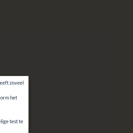
eeft zoveel
vorm het
ige test te