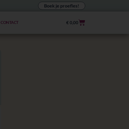
Boek je proefles!
Winkelwagen
€
0,00
CONTACT