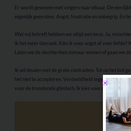
Er wordt gewezen met vingers naar elkaar. De een lij
eigenlijk geen idee. Angst, frustratie en onbegrip. En 
Wat mij betreft hebben we altijd een keus. Ja, misschien
ik het meer dan ooit. Kies ik voor angst of voor liefde?
Laten we de slechteriken zomaar winnen of gaan we de 
Ik wil dealen met de grote contrasten. Tot op het bot 
het niet te accepteren. Verdeeldheid tegen gaan door dic
voor de troostende glimlach. Ik kies voor de strijd. Ko