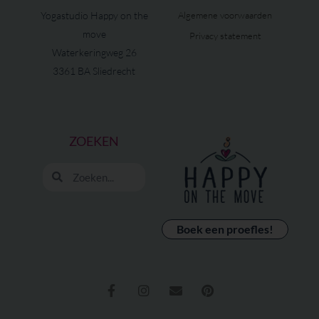
Yogastudio Happy on the
Algemene voorwaarden
move
Privacy statement
Waterkeringweg 26
3361 BA Sliedrecht
ZOEKEN
Zoeken
Zoeken
Boek een proefles!
F
I
E
P
a
n
n
i
c
s
v
n
e
t
e
t
b
a
l
e