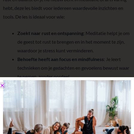
hebt, deze les biedt voor iedereen waardevolle inzichten en
tools. De les is ideaal voor wie:
Zoekt naar rust en ontspanning
: Meditatie helpt je om
de geest tot rust te brengen en in het moment te zijn,
waardoor je stress kunt verminderen.
Behoefte heeft aan focus en mindfulness
: Je leert
technieken om je gedachten en gevoelens bewust waar
te nemen, zonder oordeel.
Wil werken aan innerlijke balans en welzijn
:
Regelmatige meditatie bevordert concentratie,
vermindert angst en ondersteunt je algemene welzijn.
De les biedt een ondersteunende en uitnodigende omgeving
waarin zowel beginners als gevorderden zich welkom voelen