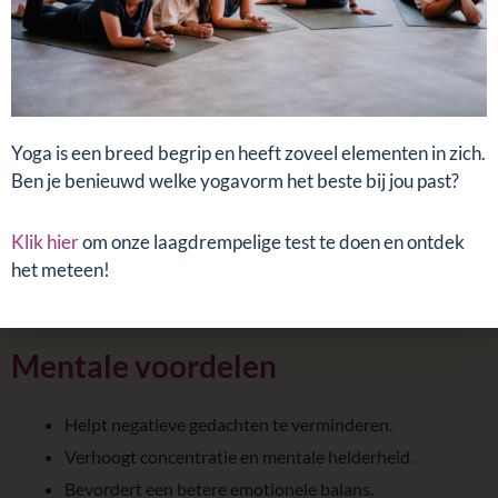
om te leren en te groeien in hun meditatiepraktijk.
Fysieke voordelen
Verlaagt het stresshormoon cortisol.
Yoga is een breed begrip en heeft zoveel elementen in zich.
Ben je benieuwd welke yogavorm het beste bij jou past?
Kalmeert de geest voor een diepere slaap.
Vermindert stress, waardoor je beter bestand bent
Klik hier
om onze laagdrempelige test te doen en ontdek
tegen ziektes.
het meteen!
Vermindert chronische pijn door ontspanning.
Mentale voordelen
Helpt negatieve gedachten te verminderen.
Verhoogt concentratie en mentale helderheid.
Bevordert een betere emotionele balans.